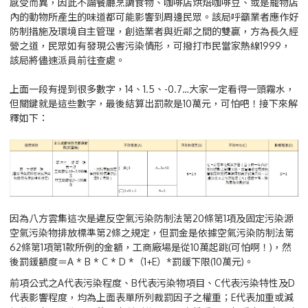
感受而異，因此不論餐廳烹調食物、咖啡店烘焙咖啡豆、或是寵物店
內的動物所產生的味道都可能影響到周邊民眾。該局呼籲業者應作好
防制措施及環境自主管理，創造業者與近鄰之間的雙贏，方為長久經
營之道，民眾如有發現公害污染情形，可撥打市民當家熱線1999，
該局將儘速派員前往查處。
上面一段有提到很多數字，14、1.5、-0.7…大家一定看得一頭霧水，
但關鍵就是這些數字，最後結算出罰款是10萬元，可怕吧！接下來解
釋如下：
因為八方雲集這次是違反空氣污染防制法第20條第1項及固定污染源
空氣污染物排放標準第2條之規定，但罰金是依據空氣污染防制法第
62條第1項第1款所例的金額，工商廠場是從10萬起跳(可怕啊！)，然
後罰鍰額度＝A * B * C * D *（1+E）*罰鍰下限(10萬元)。
前項公式之A代表污染程度、B代表污染物項目、C代表污染特性及D
代表影響程度，均為上面表單所列裁罰因子之權重；E代表加重或減