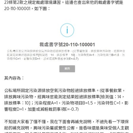
23條第2款之規定裁處環境講習。這邊也查出來他的裁處書字號是
20-110-100001，如下圖：
其內容為：
公私場所固定污染源排放空氣污染物超過排放標準。(從事餐飲業，
排放異味污染物，經異味官能測定結果超過排放標準[檢測值：14，
排放標準：10]；污染程度A=1，污染物項目B=1.5，污染特性C=1，影
響程度D=1，加重或減輕裁罰事項E=-0.7)
不知道大家看了懂不懂，我在下面會再補充說明，不過先看一下環保
局的補充說明，異味污染屬感覺性公害，是香味還是臭味受個人主觀