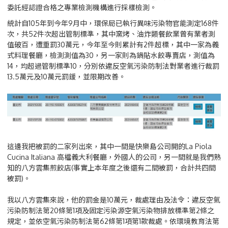
委託經認證合格之專業檢測機構進行採樣檢測。
統計自105年到今年9月中，環保局已執行異味污染物官能測定168件
次，共52件次超出管制標準，其中窯烤、油炸類餐飲業曾有業者測
值破百，遭重罰30萬元，今年至今則累計有2件超標，其中一家為義
式料理餐廳，檢測測值為30，另一家則為鍋貼水餃專賣店，測值為
14，均超過管制標準10，分別依違反空氣污染防制法對業者進行裁罰
13.5萬元及10萬元罰鍰，並限期改善。
這邊我把被罰的二家列出來，其中一間是快樂島公司開的La Piola
Cucina Italiana 高檔義大利餐廳，外國人的公司，另一間就是我們熟
知的八方雲集煎餃店(事實上本年度之後還有二間被罰，合計共四間
被罰)。
我以八方雲集來說，他的罰金是10萬元，裁處理由及法令：違反空氣
污染防制法第20條第1項及固定污染源空氣污染物排放標準第2條之
規定，並依空氣污染防制法第62條第1項第1款裁處。依環境教育法第