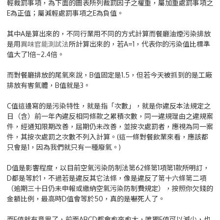
輕裁罰事項，為下面的圖表所列裁罰因子之權重，屬加重處罰事項之
E為正值；屬減輕處罰事項之E為負值。
其中A是算出來的，不同行業用不同的方式計算而餐廳油煙污染排放
是用
異味官能測試法
所計算出來的，若A=1，代表你的污染值比標準
值大了1倍~2.4倍。
而對餐廳排放的尾氣來說，B值固定是1.5，但若今天被抓到的是工廠
排放有害氣體，B值就是3。
C值這邊寫的是污染特性，就是指「次數」，就是你違反本法規定之
日（含）前一年內違反相同條款之累積次數，同一違規理由之違規案
件，經通知限期改善，屆期仍未改善，並按次處罰者，應視為同一案
件，其按次處罰之次數不列入計算。(這一條對餐飲業來看，應該都
只會是1，因為我們就只有一種廢氣。)
D值是影響程度，以目前空氣污染防制法第62條第1項第1款所明訂，
D都是等於1，不過若是違反其它法條，像是違反了第十六條第二項
（逾期三十日仍未申報或繳納空氣污染防制費規定），按照你欠錢的
金額比例，最高時D值會等於50，真的是嚇死人了。
而E值就有意思了，前面ABCD都會愈來愈大，唯獨E值可以減少，也