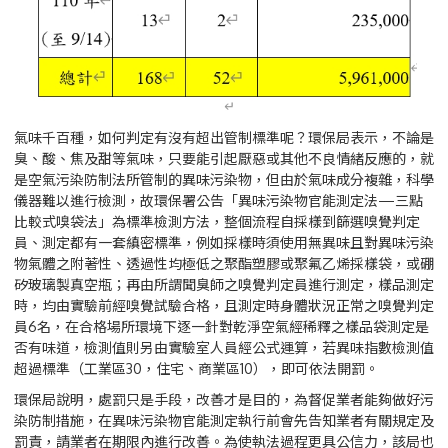
氣味千百種，如何判定有沒有超出管制標準呢？環保局表示，不論是
臭、酸、焦及甜等氣味，只要能引起厭惡或其他不良情緒反應的，就
是空氣污染防制法所管制的異味污染物，但由於氣味成分複雜，科學
儀器難以進行檢測，故環保署公告「異味污染物官能測定法—三點
比較式嗅袋法」為標準檢測方法，整個流程自採樣到篩選嗅覺判定
員、測定都有一套縝密標準，例如採樣時須使用無異味且對異味污染
物氣體之附著性、透過性均極低之聚酯塑膠或聚氟乙烯採樣袋，或硼
矽玻璃製真空瓶；再由所謂聞臭師之嗅覺判定員進行測定，樣品測定
時，均由實驗前經嗅覺試驗合格，且測定時身體狀況正常之嗅覺判定
員6名，在合格場所環境下逐一針對乾淨空氣經稀釋之樣品袋測定是
否有味道，檢測值則另由實驗室人員經公式運算，若異味指數檢測值
超過標準（工業區30，住宅、商業區10），即可依法開罰。
環保局說明，處罰只是手段，改善才是目的，為督促業者能夠做好污
染防制措施，在異味污染物官能測定執行前會先告知業者有關規定及
罰責，請業者在期限內進行改善。為使執法過程更具公信力，該局也