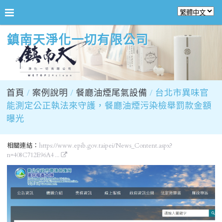
鎮南天淨化一切有限公司
首頁
案例說明
餐廳油煙尾氣設備
台北市異味官
能測定公正執法來守護，餐廳油煙污染檢舉罰款金額
曝光
相關連結：
https://www.epib.gov.taipei/News_Content.aspx?
n=408C712E96A4 ...