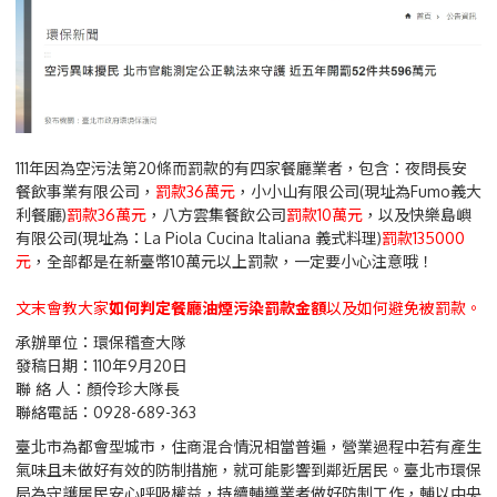
111年因為空污法第20條而罰款的有四家餐廳業者，包含：夜問長安
餐飲事業有限公司，
罰款36萬元
，小小山有限公司(現址為Fumo義大
利餐廳)
罰款36萬元
，八方雲集餐飲公司
罰款10萬元
，以及快樂島嶼
有限公司(現址為：La Piola Cucina Italiana 義式料理)
罰款135000
元
，全部都是在新臺幣10萬元以上罰款，一定要小心注意哦！
文末會教大家
如何判定餐廳油煙污染罰款金額
以及如何避免被罰款。
承辦單位：環保稽查大隊
發稿日期：110年9月20日
聯 絡 人：顏伶珍大隊長
聯絡電話：0928-689-363
臺北市為都會型城市，住商混合情況相當普遍，營業過程中若有產生
氣味且未做好有效的防制措施，就可能影響到鄰近居民。臺北市環保
局為守護居民安心呼吸權益，持續輔導業者做好防制工作，輔以中央