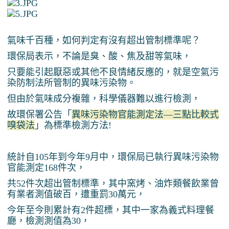
氣味千百種，如何判定有沒有超出管制標準呢？
環保局表示，不論是臭、酸、焦及甜等氣味，
只要能引起厭惡或其他不良情緒反應的，就是空氣污
染防制法所管制的異味污染物。
但由於氣味成分複雜，科學儀器難以進行檢測，
故環保署公告「
異味污染物官能測定法—三點比較式
嗅袋法
」為標準檢測方法!
統計自105年到今年9月中，環保局已執行異味污染物
官能測定168件次，
共52件次超出管制標準，其中窯烤、油炸類餐飲業曾
有業者測值破百，遭重罰30萬元，
今年至今則累計有2件超標，其中一家為義式料理餐
廳，檢測測值為30，