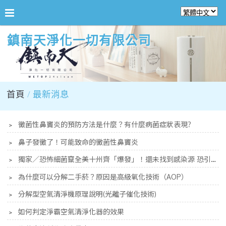
鎮南天淨化一切有限公司
首頁
最新消息
﹥
黴菌性鼻竇炎的預防方法是什麼？有什麼病菌症狀表現?
﹥
鼻子發黴了！可能致命的黴菌性鼻竇炎
﹥
獨家／恐怖細菌竄全美十州齊「爆發」！還未找到感染源 恐引敗血症亡
﹥
為什麼可以分解二手菸？原因是高級氧化技術（AOP）
﹥
分解型空氣清淨機原理說明(光離子催化技術)
﹥
如何判定淨霸空氣清淨化器的效果