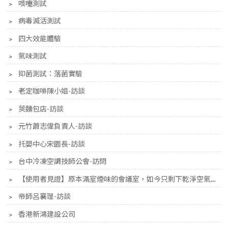
﹥
噴嚏測試
﹥
病毒滅活測試
﹥
四大效能體驗
﹥
氣味測試
﹥
抑菌測試：落菌實驗
﹥
老定咖啡陳小姐-訪談
﹥
莢麵包店-訪談
﹥
元竹蕭志偉負責人-訪談
﹥
托嬰中心宋園長-訪談
﹥
台中冷凍空調技師公會-訪問
﹥
【使用者見證】原本滿室煙味的會議室，如今只剩下乾淨空氣的味道
﹥
帝師呂襄理-訪談
﹥
香港新鴻建設公司