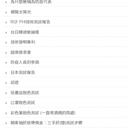
﹥
為什麼被稱為防疫代表
﹥
模擬太陽光
﹥
RGF PHI技術測試報告
﹥
台日韓過敏論壇
﹥
技術發明專利
﹥
越南發表會
﹥
防疫人員的參與
﹥
日本測試報告
﹥
認證
﹥
培養皿脫色測試
﹥
口罩脫色測試
﹥
彩色筆脫色測試 (一直噴酒精的用處)
﹥
開車抽菸檢舉獎金：三手菸(煙)測試步驟